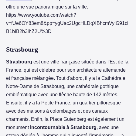
offre une vue panoramique sur la ville.
https://www.youtube.com/watch?
v=fUe6OY83em8&pp=ygUac2UgcHLDqXBhcmVyIG91ci
B1biB2b3lhZ2U%3D
Strasbourg
Strasbourg
est une ville française située dans l'Est de la
France, qui est célèbre pour son architecture allemande
et française mélangée. Tout d'abord, il y a la Cathédrale
Notre-Dame de Strasbourg, une cathédrale gothique
emblématique avec une flèche haute de 142 mètres.
Ensuite, il y a la Petite France, un quartier pittoresque
avec des maisons à colombages et des canaux
charmants. Enfin, la Place Gutenberg est également un
monument
incontournable à Strasbourg
, avec une
statue dédiée à l'homme qui a inventé l'imprimerie. La